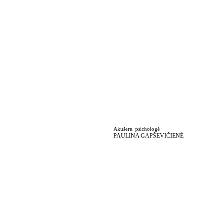
Grožio terapeutė
Kineziterapeutė-masažo 
BRIGITA KAREIVIENĖ
specialistė
TETIANA TRUBNIKOVA
Akušerė. psichologė
Kineziterapeutė
PAULINA GAPŠEVIČIENĖ
RŪTA DAUKŠĖ
S
pecialistų darbo laikas
 yra kintantis. 
Dėl registracijos maloniai prašome kreiptis 
069636767 arba
info@effectusklinika.lt
Vasario 16-osios g. 3, Panevėžys