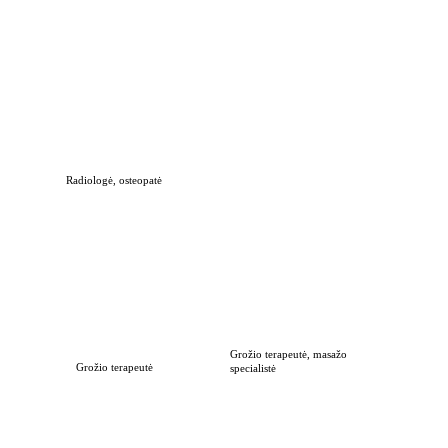
Ergoterapeutė
SAMANTA ORLAITĖ
Radiologė, osteopatė
Kineziterapeutas-gydomojo 
JUNTAUTĖ SIMANĖ
masažo specialistas
JURAS NAURONIS
Grožio terapeutė, masažo 
Grožio terapeutė
specialistė
PAULINA GURSKYTĖ
DONATA LAGUNINĖ