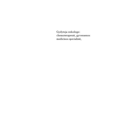
RASA RIMŠĖ
Gydytoja onkologe-
chemoterapeutė, gyvensenos 
medicinos specialistė,
LINA PAULAUSKIENĖ
Plastinės rekonstrukcinės 
chirurgijos gydytojas rezidentas
GRATAS ŠEPETYS