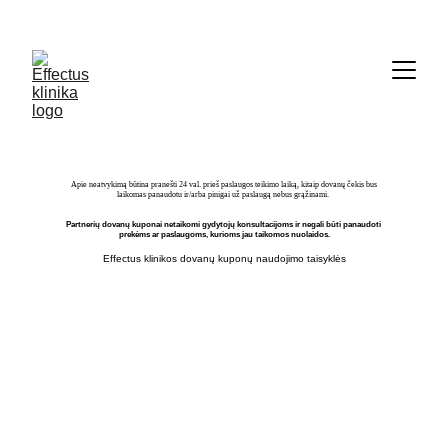
     Informacija  telefonu   069636767
Mūsų
Specialistai
Apie neatvykimą būtina pranešti 24 val. prieš paslaugos teikimo laiką, kitaip dovanų čekis bus 
laikomas panaudotu ir/arba pinigai už paslaugą nebus grąžinami. 
Partnerių dovanų kuponai netaikomi gydytojų konsultacijoms ir negali būti panaudoti 
prekėms ar paslaugoms, kurioms jau taikomos nuolaidos.
Effectus klinikos dovanų kuponų naudojimo taisyklės
Med. kosmetologė-ekspertė, 
gyvensenos medicinos specialistė, 
bendrosios praktikos slaugytoja