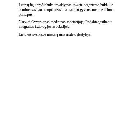
Lėtinių ligų profilaktika ir valdymas, įvairių organizmo būklių ir 
bendros savijautos optimizavimas taikant gyvensenos medicinos 
principus. 
Narystė Gyvensenos medicinos asociacijoje, Endobiogenikos ir 
integralios fiziologijos asociacijoje. 
Lietuvos sveikatos mokslų universiteto dėstytoja.
Gyvensenos medicinos specialisto paslaugos
Kaina:
Paslaugos:
Aprašymas:
120 €
Pirminė 
konsultacija    
60-90 
Išsami sveikatos būklės, 
min
laboratorinių tyrimų, mitybos 
ir gyvensenos analizė.  
100 € 
Pokyčių vertinimas, plano 
Pakartotinė 
korekcija ir tolimesnių 
konsultacija    
45-60 
žingsnių strategija.
min
Rezultatų interpretavimas, 
Kraujo tyrimų 
nukrypimų nuo optimalių 
100 €