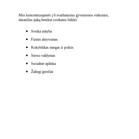
Mes koncentruojamės į 6 svarbiausius gyvensenos veiksnius, 
darančius įtaką bendrai sveikatos būklei:
Sveika mityba
Fizinis aktyvumas
Kokybiškas miegas ir poilsis
Streso valdymas 
Socialinė aplinka
Žalingi įpročiai
Skirtingai nei tradicinė medicina, kuri dažnai gydo simptomus, 
gyvensenos medicinos specialistas ieško šakninių problemų.
S
pecialistų darbo laikas
 yra kintantis. 
Dėl registracijos maloniai prašome kreiptis 
069636767 arba