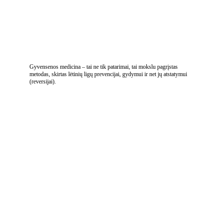
interpretacija ir 
normų nustatymas ir 
rekomendacijos 
45-
individualus planas Jūsų 
60 min
savijautai bei sveikatos 
rodikliams gerinti.
Konsultacijos vyksta nuotoliu.
Gyvensenos medicina – tai ne tik patarimai, tai mokslu pagrįstas 
metodas, skirtas lėtinių ligų prevencijai, gydymui ir net jų atstatymui 
(reversijai). 