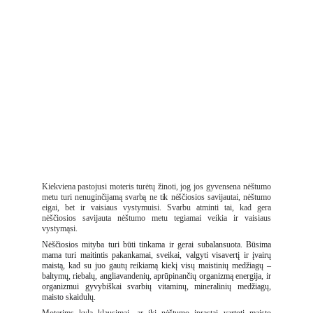
Paskaitos trukmė - 2 val.
Kaina: 35 Eur
Kiekviena pastojusi moteris turėtų žinoti, jog jos gyvensena nėštumo
metu turi nenuginčijamą svarbą ne tik nėščiosios savijautai, nėštumo
eigai, bet ir vaisiaus vystymuisi. Svarbu atminti tai, kad gera
nėščiosios savijauta nėštumo metu tegiamai veikia ir vaisiaus
vystymąsi.
Nėščiosios mityba turi būti tinkama ir gerai subalansuota. Būsima
mama turi maitintis pakankamai, sveikai, valgyti visavertį ir įvairų
maistą, kad su juo gautų reikiamą kiekį visų maistinių medžiagų –
baltymų, riebalų, angliavandenių, aprūpinančių organizmą energija, ir
organizmui gyvybiškai svarbių vitaminų, mineralinių medžiagų,
maisto skaidulų.