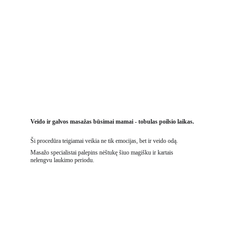
Individualus nėščiųjų masažas 30-35 Eur 30 min.
Nėščiųjų nugaros ir galvos masažas 60-70 Eur 60 min. 
Nėščiųjų nugaros masažas  30-35 Eur  30 min.
Nėščiųjų galvos masažas 30-35  Eur  30 min.
Veido ir galvos masažas
 būsimai mamai - tobulas poilsio laikas.
Ši procedūra teigiamai veikia ne tik emocijas, bet ir veido odą. 
Masažo specialistai palepins nėštukę šiuo magišku ir kartais 
nelengvu laukimo periodu.