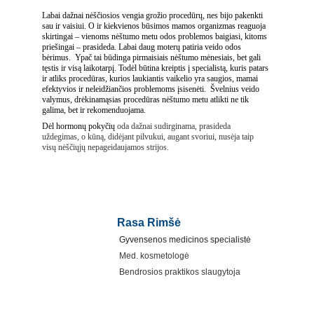
Labai dažnai nėščiosios vengia grožio procedūrų, nes bijo pakenkti 
sau ir vaisiui. O ir kiekvienos būsimos mamos organizmas reaguoja 
skirtingai – vienoms nėštumo metu odos problemos baigiasi, kitoms 
priešingai – prasideda. Labai daug moterų patiria veido odos 
bėrimus.  Ypač tai būdinga pirmaisiais nėštumo mėnesiais, bet gali 
tęstis ir visą laikotarpį. Todėl būtina kreiptis į specialistą, kuris patars 
ir atliks procedūras, kurios laukiantis vaikelio yra saugios, mamai 
efektyvios ir neleidžiančios problemoms įsisenėti.  Švelnius veido 
valymus, drėkinamąsias procedūras nėštumo metu atlikti ne tik 
galima, bet ir rekomenduojama.
Dėl hormonų pokyčių
 oda dažnai sudirginama, prasideda 
uždegimas, o kūną, didėjant pilvukui, augant svoriui, nusėja taip 
visų nėščiųjų nepageidaujamos strijos. 
Rasa Rimšė
Gyvensenos medicinos specialistė
Med. kosmetologė
Bendrosios praktikos slaugytoja