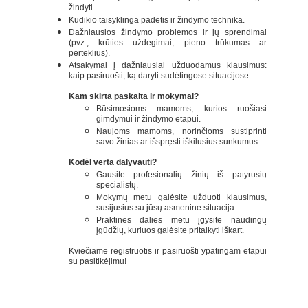
žindyti.
Kūdikio taisyklinga padėtis ir žindymo technika.
Dažniausios žindymo problemos ir jų sprendimai
(pvz., krūties uždegimai, pieno trūkumas ar
perteklius).
Atsakymai į dažniausiai užduodamus klausimus:
kaip pasiruošti, ką daryti sudėtingose situacijose.
Kam skirta paskaita ir mokymai?
Būsimosioms mamoms, kurios ruošiasi
gimdymui ir žindymo etapui.
Naujoms mamoms, norinčioms sustiprinti
savo žinias ar išspręsti iškilusius sunkumus.
Kodėl verta dalyvauti?
Gausite profesionalių žinių iš patyrusių
specialistų.
Mokymų metu galėsite užduoti klausimus,
susijusius su jūsų asmenine situacija.
Praktinės dalies metu įgysite naudingų
įgūdžių, kuriuos galėsite pritaikyti iškart.
Kviečiame registruotis ir pasiruošti ypatingam etapui
su pasitikėjimu!