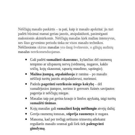
Nėščiųjų masažo paskirtis – ta pati, kaip ir masažo apskritai: jis turi 
padėti būsimai mamai geriau jaustis, atsipalaiduoti, pasimėgauti 
maloniomis akimirkomis. Nėščiųjų masažas kiek mažiau intensyvus, 
nes šiuo gyvenimo periodu tinka ne visos masažo technikos. 
Nėščiosioms
 skirtas 
masažas
 yra daug švelnesnis, o giliųjų audinių 
masažas
 nerekomenduojamas.
Gali padėti 
sumažinti skausmu
s
, kylančius dėl raumenų 
tempimo ar užspaustų nervų (sėdmenų, nugaros, kaklo 
sričių, kojų skausmai, sąnarių maudimo, sąstingio).
Mažina įtampą, at
palaiduoja 
ir ramina – po masažo 
nėščioji turėtų jaustis atsipalaidavusi, nurimusi.
Padeda 
pagerinti sutrikusio miego kokybę
 – dėl 
sumažėjusios įtampos, nerimo ir geresnės fizinės savijautos 
pagerėja ir nėščiųjų miegas.
Masažas taip pat gerina kraujo ir limfos apykaitą, taigi turėtų
sumažėti tinimas
. 
Kojų masažas gali 
sumažinti 
kojų mėšlungio
atvejų dažnį.
Gerėja raumenų tonusas, 
stiprėja raumenys
 ir nugara.
Manoma, kad per trečiąjį nėštumo trimestrą atliekami 
reguliarūs masažo seansai gali šiek tiek 
palengvinti 
gimdymą
.