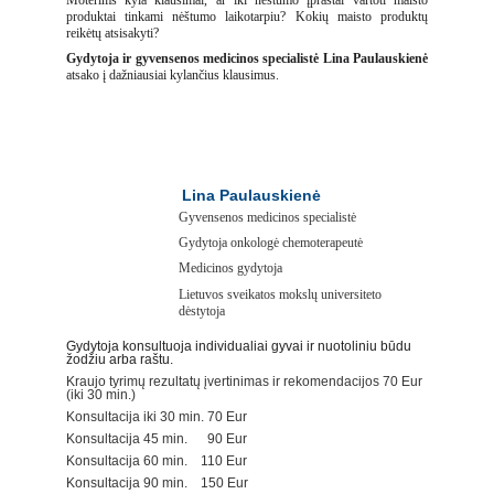
Moterims kyla klausimai, ar iki nėštumo įprastai vartoti maisto
produktai tinkami nėštumo laikotarpiu? Kokių maisto produktų
reikėtų atsisakyti?
Gydytoja ir gyvensenos medicinos specialistė Lina Paulauskienė
atsako į dažniausiai kylančius klausimus.
Lina Paulauskienė
Gyvensenos medicinos specialistė
Gydytoja onkologė chemoterapeutė
Medicinos gydytoja
Lietuvos sveikatos mokslų universiteto 
dėstytoja
Gydytoja konsultuoja individualiai gyvai ir nuotoliniu būdu 
žodžiu arba raštu.
Kraujo tyrimų rezultatų įvertinimas ir rekomendacijos 70 Eur 
(iki 30 min.)
Konsultacija iki 30 min. 70 Eur
Konsultacija 45 min.      90 Eur
Konsultacija 60 min.    110 Eur
Konsultacija 90 min.    150 Eur