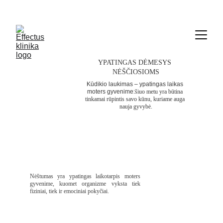
     Informacija  telefonu   069636767
YPATINGAS DĖMESYS 
NĖŠČIOSIOMS
Kūdikio laukimas – ypatingas laikas 
moters gyvenime:
šiuo metu yra būtina 
tinkamai rūpintis savo kūnu, kuriame auga 
nauja gyvybė.
Nėštumas yra ypatingas laikotarpis moters
gyvenime, kuomet organizme vyksta tiek
fiziniai, tiek ir emociniai pokyčiai.
Fizinis aktyvumas būsimai mamai yra tinkamiausias būdas sustiprinti