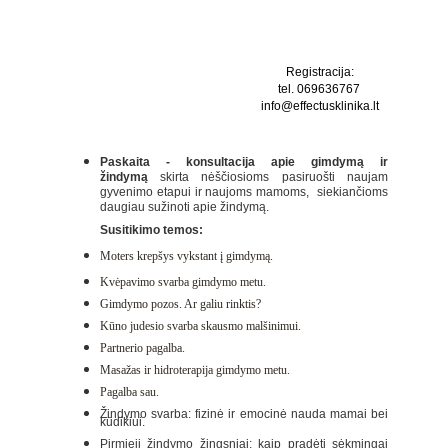
ŽINDYMAS
Registracija:
tel. 069636767 
info@effectusklinika.lt
Paskaita - konsultacija apie gimdymą ir
žindymą
skirta nėščiosioms pasiruošti naujam
gyvenimo etapui ir naujoms mamoms, siekiančioms
daugiau sužinoti apie žindymą.
Susitikimo temos:
Moters krepšys vykstant į gimdymą.
Kvėpavimo svarba gimdymo metu.
Gimdymo pozos. Ar galiu rinktis?
Kūno judesio svarba skausmo malšinimui.
Partnerio pagalba.
Masažas ir hidroterapija gimdymo metu.
Pagalba sau.
Žindymo svarba: fizinė ir emocinė nauda mamai bei
kūdikiui.
Pirmieji žindymo žingsniai: kaip pradėti sėkmingai