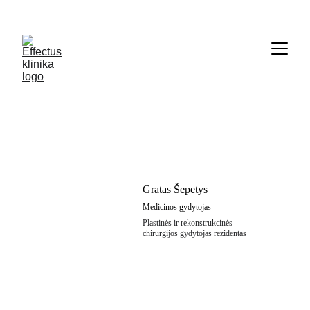
     Informacija  telefonu   069636767
Estetinė medicina
Gratas Šepetys
Medicinos gydytojas
Plastinės ir rekonstrukcinės 
chirurgijos gydytojas rezidentas