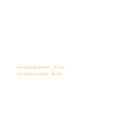
sergant dažnais sinusitais, alergine sloga, 
sergant depresija, 
skundžiantis skambėjimu ausyse, regos 
prastėjimu, 
turint įv. raidos sutrikimų kaip cerebrinis 
paralyžius, autizmo spektro sutrikimai ir kt.
Yra įvairių būklių ir nusiskundimų, kuriuos, gydant 
osteopatiškai, galima palengvinti arba visai pašalinti. 
Būkime sveikesni ir laisvesni savame kūne!
Konsultacijos trukmė: 
   60 min.        
Konsultacijos kaina:    80 Eur 
Registracija konsultacijai vykdoma:
 +37060585839 arba kristina@efektas.com
S
pecialistų darbo laikas
 yra kintantis. 
Dėl registracijos maloniai prašome kreiptis 
069636767 arba
info@effectusklinika.lt