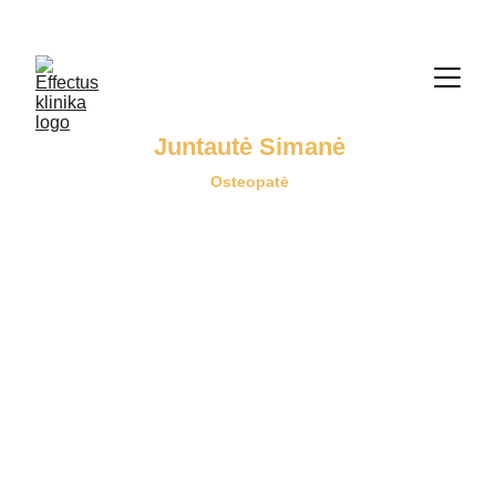
     Informacija  telefonu   069636767
Juntautė Simanė
Osteopatė