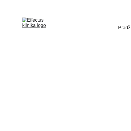
Pradž