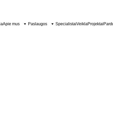
     Informacija  telefonu   069636767
ia
Apie mus
Paslaugos
Specialistai
Veikla
Projektai
Pard
Galerija